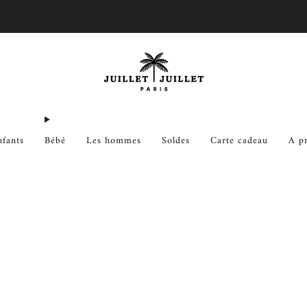
Échanges gratuits pour FR & BE
nfants
Bébé
Les hommes
Soldes
Carte cadeau
A p