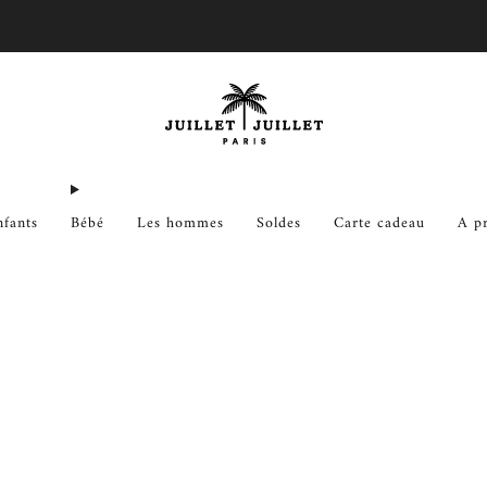
Échanges gratuits pour FR & BE
nfants
Bébé
Les hommes
Soldes
Carte cadeau
A p