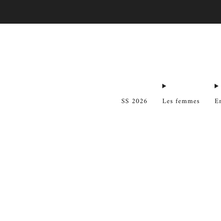
SS 2026
Les femmes
E