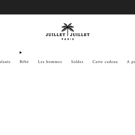
Échanges gratuits pour FR & BE
nfants
Bébé
Les hommes
Soldes
Carte cadeau
A p